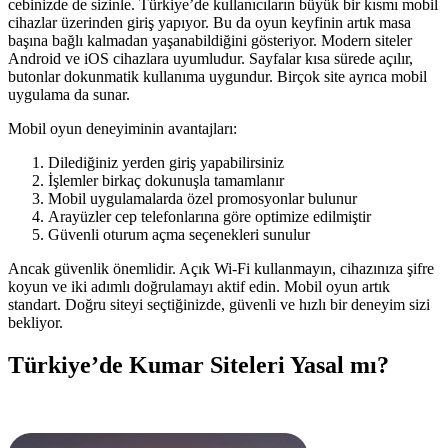
cebinizde de sizinle. Türkiye’de kullanıcıların büyük bir kısmı mobil
cihazlar üzerinden giriş yapıyor. Bu da oyun keyfinin artık masa
başına bağlı kalmadan yaşanabildiğini gösteriyor. Modern siteler
Android ve iOS cihazlara uyumludur. Sayfalar kısa sürede açılır,
butonlar dokunmatik kullanıma uygundur. Birçok site ayrıca mobil
uygulama da sunar.
Mobil oyun deneyiminin avantajları:
Dilediğiniz yerden giriş yapabilirsiniz
İşlemler birkaç dokunuşla tamamlanır
Mobil uygulamalarda özel promosyonlar bulunur
Arayüzler cep telefonlarına göre optimize edilmiştir
Güvenli oturum açma seçenekleri sunulur
Ancak güvenlik önemlidir. Açık Wi-Fi kullanmayın, cihazınıza şifre
koyun ve iki adımlı doğrulamayı aktif edin. Mobil oyun artık
standart. Doğru siteyi seçtiğinizde, güvenli ve hızlı bir deneyim sizi
bekliyor.
Türkiye’de Kumar Siteleri Yasal mı?