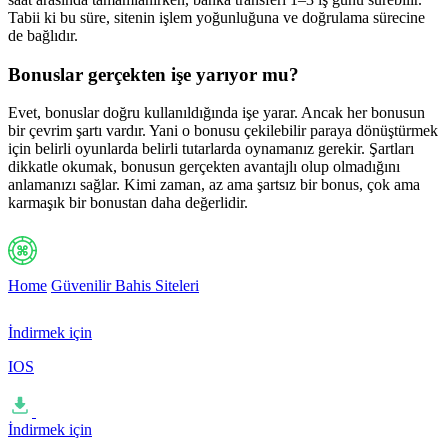
Tabii ki bu süre, sitenin işlem yoğunluğuna ve doğrulama sürecine
de bağlıdır.
Bonuslar gerçekten işe yarıyor mu?
Evet, bonuslar doğru kullanıldığında işe yarar. Ancak her bonusun
bir çevrim şartı vardır. Yani o bonusu çekilebilir paraya dönüştürmek
için belirli oyunlarda belirli tutarlarda oynamanız gerekir. Şartları
dikkatle okumak, bonusun gerçekten avantajlı olup olmadığını
anlamanızı sağlar. Kimi zaman, az ama şartsız bir bonus, çok ama
karmaşık bir bonustan daha değerlidir.
Home
Güvenilir Bahis Siteleri
İndirmek için
IOS
İndirmek için