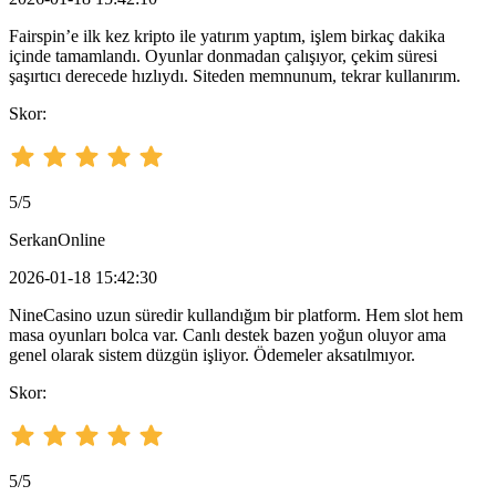
Fairspin’e ilk kez kripto ile yatırım yaptım, işlem birkaç dakika
içinde tamamlandı. Oyunlar donmadan çalışıyor, çekim süresi
şaşırtıcı derecede hızlıydı. Siteden memnunum, tekrar kullanırım.
Skor:
5
/5
SerkanOnline
2026-01-18 15:42:30
NineCasino uzun süredir kullandığım bir platform. Hem slot hem
masa oyunları bolca var. Canlı destek bazen yoğun oluyor ama
genel olarak sistem düzgün işliyor. Ödemeler aksatılmıyor.
Skor:
5
/5