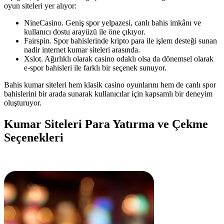
oyun siteleri yer alıyor:
NineCasino. Geniş spor yelpazesi, canlı bahis imkânı ve
kullanıcı dostu arayüzü ile öne çıkıyor.
Fairspin. Spor bahislerinde kripto para ile işlem desteği sunan
nadir internet kumar siteleri arasında.
Xslot. Ağırlıklı olarak casino odaklı olsa da dönemsel olarak
e-spor bahisleri ile farklı bir seçenek sunuyor.
Bahis kumar siteleri hem klasik casino oyunlarını hem de canlı spor
bahislerini bir arada sunarak kullanıcılar için kapsamlı bir deneyim
oluşturuyor.
Kumar Siteleri Para Yatırma ve Çekme
Seçenekleri