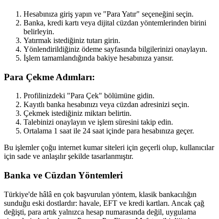
Hesabınıza giriş yapın ve "Para Yatır" seçeneğini seçin.
Banka, kredi kartı veya dijital cüzdan yöntemlerinden birini
belirleyin.
Yatırmak istediğiniz tutarı girin.
Yönlendirildiğiniz ödeme sayfasında bilgilerinizi onaylayın.
İşlem tamamlandığında bakiye hesabınıza yansır.
Para Çekme Adımları:
Profilinizdeki "Para Çek" bölümüne gidin.
Kayıtlı banka hesabınızı veya cüzdan adresinizi seçin.
Çekmek istediğiniz miktarı belirtin.
Talebinizi onaylayın ve işlem süresini takip edin.
Ortalama 1 saat ile 24 saat içinde para hesabınıza geçer.
Bu işlemler çoğu internet kumar siteleri için geçerli olup, kullanıcılar
için sade ve anlaşılır şekilde tasarlanmıştır.
Banka ve Cüzdan Yöntemleri
Türkiye'de hâlâ en çok başvurulan yöntem, klasik bankacılığın
sunduğu eski dostlardır: havale, EFT ve kredi kartları. Ancak çağ
değişti, para artık yalnızca hesap numarasında değil, uygulama