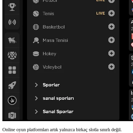
Online oyun platformları artık yalnızca birkaç slotla sınırlı değil.